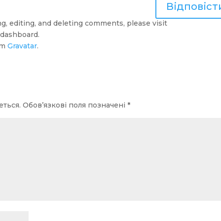
Відповіст
g, editing, and deleting comments, please visit
 dashboard.
om
Gravatar
.
еться.
Обов’язкові поля позначені
*